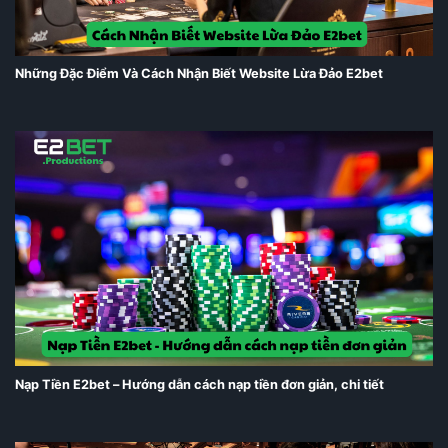
Những Đặc Điểm Và Cách Nhận Biết Website Lừa Đảo E2bet
Nạp Tiền E2bet – Hướng dẫn cách nạp tiền đơn giản, chi tiết