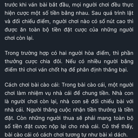
trước khi ván bài bắt đầu, mọi người chơi đều thực
hiện cược một số tiền bằng nhau. Sau quá trình lật
và đối chiếu điểm, người chơi nào có số nút cao thì
được ăn toàn bộ tiền đặt cược của những người
chơi còn lại.
Trong trường hợp có hai người hòa điểm, thì phần
thưởng cược chia đôi. Nếu có nhiều người bằng
điểm thì chơi ván chốt hạ để phân định thắng bại.
Cách chơi bài cào cái: Trong bài cào cái, một người
chơi làm nhiệm vụ nhà cái để chung tiền. Nhà con
là người chơi còn lại, nhà con sẽ đối chiếu bài với
nhà cái. Người thắng cuộc nhận tiền thưởng là tiền
đặt. Còn những người thua sẽ phải mang toàn bộ
số tiền đặt cược nộp lại cho nhà cái. Có thể thấy,
bài cào cái có cách chơi tương tự như bài xì dách.