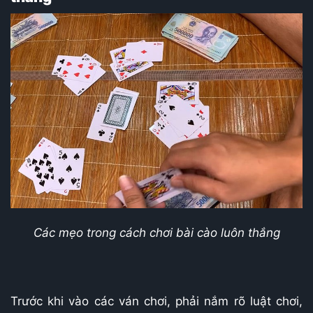
Các mẹo trong cách chơi bài cào luôn thắng
Trước khi vào các ván chơi, phải nắm rõ luật chơi,