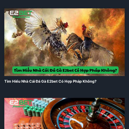
Tìm Hiểu Nhà Cái Đá Gà E2bet Có Hợp Pháp Không?