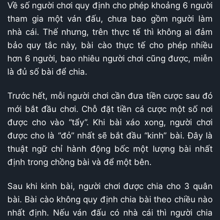
Về số người chơi quy định cho phép khoảng 6 người
tham gia một ván đấu, chưa bao gồm người làm
nhà cái. Thế nhưng, trên thực tế thì không ai đảm
bảo quy tắc này, bài cào thực tế cho phép nhiều
hơn 6 người, bao nhiêu người chơi cũng được, miễn
là đủ số bài để chia.
Trước hết, mỗi người chơi cần đưa tiền cược sau đó
mới bắt đầu chơi. Chỗ đặt tiền cá cược một số nơi
được cho vào “tẩy”. Khi bài xáo xong, người chơi
được cho là “đỏ” nhất sẽ bắt đầu “kinh” bài. Đây là
thuật ngữ chỉ hành động bốc một lượng bài nhất
định trong chồng bài và để một bên.
Sau khi kinh bài, người chơi được chia cho 3 quân
bài. Bài cào không quy định chia bài theo chiều nào
nhất định. Nếu ván đấu có nhà cái thì người chia