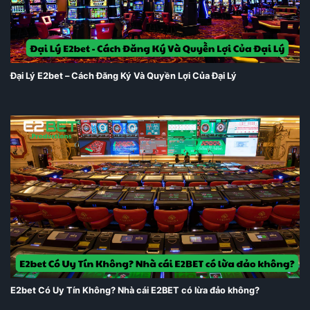
Đại Lý E2bet – Cách Đăng Ký Và Quyền Lợi Của Đại Lý
E2bet Có Uy Tín Không? Nhà cái E2BET có lừa đảo không?