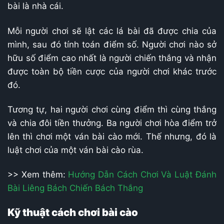
bài là nhà cái.
Mỗi người chơi sẽ lật các lá bài đã được chia của
mình, sau đó tính toán điểm số. Người chơi nào sở
hữu số điểm cao nhất là người chiến thắng và nhận
được toàn bộ tiền cược của người chơi khác trước
đó.
Tương tự, hai người chơi cùng điểm thì cùng thắng
và chia đôi tiền thưởng. Ba người chơi hòa điểm trở
lên thì chơi một ván bài cào mới. Thế nhưng, đó là
luật chơi của một ván bài cào rùa.
>> Xem thêm:
Hướng Dẫn Cách Chơi Và Luật Đánh
Bài Liêng Bách Chiến Bách Thắng
Kỹ thuật cách chơi bài cào