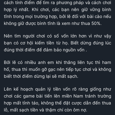
cách tính điểm để tìm ra phương pháp và cách chơi
hợp lý nhất. Khi chơi, các bạn nên giữ vững bình
tĩnh trong mọi trường hợp, bởi lẽ đối với bài cào nếu
không giữ được bình tĩnh là xem như thua 50%.
Nên tìm người chơi có số vốn lớn hơn vì như vậy
bạn có cơ hội kiếm tiền từ họ. Biết dừng đúng lúc
đúng thời điểm để đảm bảo nguồn vốn .
Bởi lẽ có nhiều anh em khi thắng liên tục thì ham
hố, thua thì muốn gỡ gạc nên tiếp tục chơi và không
biết thời điểm dừng lại sẽ mất sạch.
Lên kế hoạch quản lý tiền vốn rõ ràng giống như
chơi các game bài tiến lên miền Nam tránh trường
hợp mất tỉnh táo, không thể đặt cược dẫn đến thua
lỗ, mất sạch tiền và thậm chí còn ôm nợ.