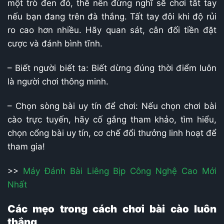
một trò đen đỏ, thế nên đừng nghĩ sẽ chơi tất tay
nếu bạn đang trên đà thắng. Tất tay đôi khi độ rủi
ro cao hơn nhiều. Hãy quan sát, cân đối tiền đặt
cược và đánh bình tĩnh.
– Biết người biết ta: Biết dừng đúng thời điểm luôn
là người chơi thông minh.
– Chọn sòng bài uy tín để chơi: Nếu chọn chơi bài
cào trực tuyến, hãy cố gắng tham khảo, tìm hiểu,
chọn cổng bài uy tín, cơ chế đổi thưởng linh hoạt để
tham gia!
>>
Máy Đánh Bài Liêng Bịp Công Nghệ Cao Mới
Nhất
Các mẹo trong cách chơi bài cào luôn
thắng