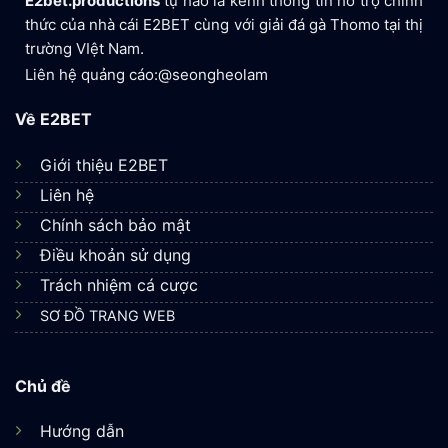
E2bet.productions
tự hào là kênh thông tin hỗ trợ chính
thức của nhà cái E2BET cùng với giải đá gà Thomo tại thị
trường VIệt Nam.
Liên hệ quảng cáo:@seongheolam
Về E2BET
Giới thiệu E2BET
Liên hệ
Chính sách bảo mật
Điều khoản sử dụng
Trách nhiệm cá cược
SƠ ĐỒ TRANG WEB
Chủ đề
Hướng dẫn