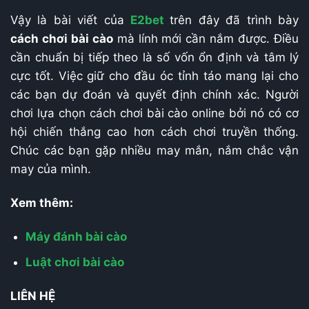
Vậy là bài viết của
E2bet
trên đây đã trình bày
cách chơi bài cào
mà lính mới cần nắm được. Điều
cần chuẩn bị tiếp theo là số vốn ổn định và tâm lý
cực tốt. Việc giữ cho đầu óc tỉnh táo mang lại cho
các bạn dự đoán và quyết định chính xác. Người
chơi lựa chọn cách chơi bài cào online bởi nó có cơ
hội chiến thắng cao hơn cách chơi truyền thống.
Chúc các bạn gặp nhiều may mắn, nắm chắc vận
may của mình.
Xem thêm:
Máy đánh bài cào
Luật chơi bài cào
LIÊN HỆ