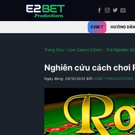
Skip
to
content
E2BET
HƯỚNG DẪ
Trang Chủ
-
Live Casino E2bet – Trải Nghiệm S
Nghiên cứu cách chơi 
Ngày đăng:
26/10/2022
BỞI
E2BET.PRODUCTIONS