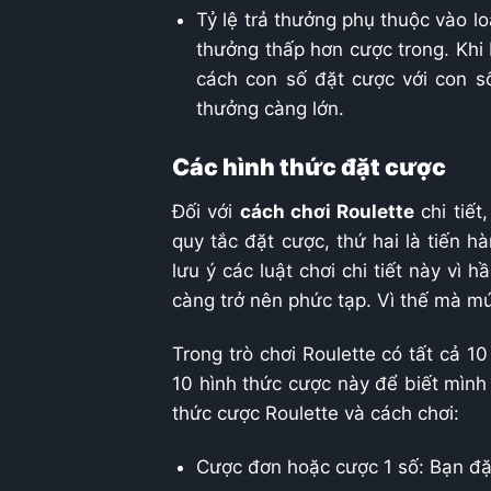
Tỷ lệ trả thưởng phụ thuộc vào l
thưởng thấp hơn cược trong. Khi 
cách con số đặt cược với con s
thưởng càng lớn.
Các hình thức đặt cược
Đối với
cách chơi Roulette
chi tiết
quy tắc đặt cược, thứ hai là tiến hà
lưu ý các luật chơi chi tiết này vì
càng trở nên phức tạp. Vì thế mà mứ
Trong trò chơi Roulette có tất cả 
10 hình thức cược này để biết mình 
thức cược Roulette và cách chơi:
Cược đơn hoặc cược 1 số: Bạn đặt 