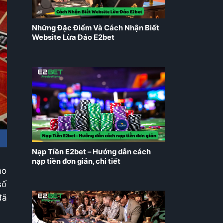
Những Đặc Điểm Và Cách Nhận Biết
Website Lừa Đảo E2bet
Nạp Tiền E2bet – Hướng dẫn cách
nạp tiền đơn giản, chi tiết
ho
số
đã