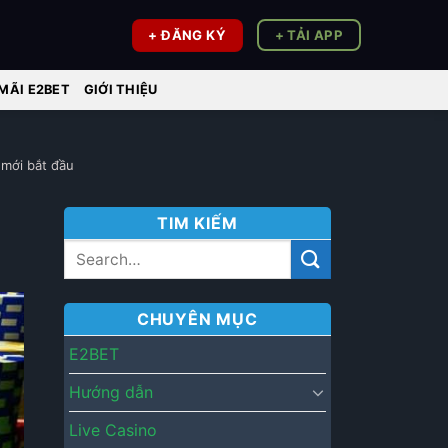
+ ĐĂNG KÝ
+ TẢI APP
MÃI E2BET
GIỚI THIỆU
 mới bắt đầu
TIM KIẾM
CHUYÊN MỤC
E2BET
Hướng dẫn
Live Casino