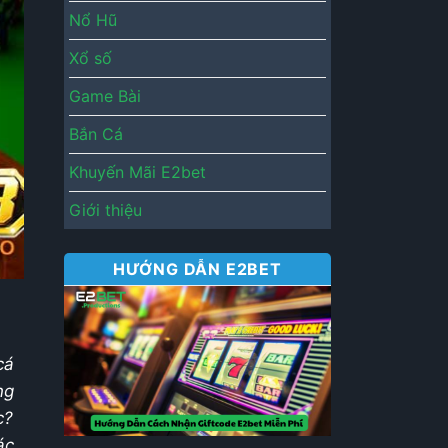
Nổ Hũ
Xổ số
Game Bài
Bắn Cá
Khuyến Mãi E2bet
Giới thiệu
HƯỚNG DẪN E2BET
cá
ng
c?
ác