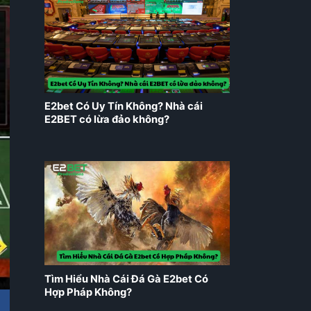
E2bet Có Uy Tín Không? Nhà cái
E2BET có lừa đảo không?
Tìm Hiểu Nhà Cái Đá Gà E2bet Có
Hợp Pháp Không?