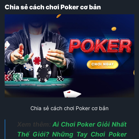
Chia sẻ cách chơi Poker cơ bản
Chia sẻ cách chơi Poker cơ bản
Xem thêm:
Ai Chơi Poker Giỏi Nhất
Thế Giới? Những Tay Chơi Poker