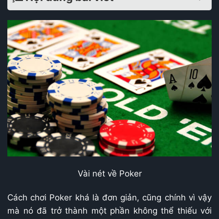
Vài nét về Poker
Cách chơi Poker khá là đơn giản, cũng chính vì vậy
mà nó đã trở thành một phần không thể thiếu với