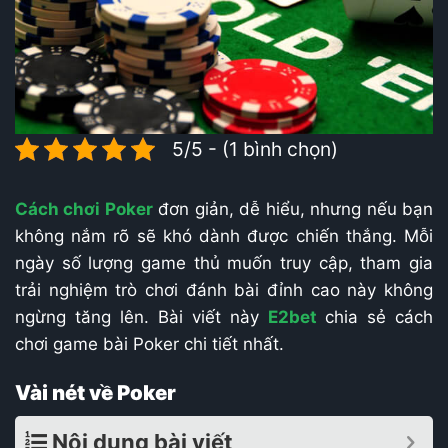
5/5 - (1 bình chọn)
Cách chơi Poker
đơn giản, dễ hiểu, nhưng nếu bạn
không nắm rõ sẽ khó dành được chiến thắng. Mỗi
ngày số lượng game thủ muốn truy cập, tham gia
trải nghiệm trò chơi đánh bài đỉnh cao này không
ngừng tăng lên. Bài viết này
E2bet
chia sẻ cách
chơi game bài Poker chi tiết nhất.
Vài nét về Poker
Nội dung bài viết