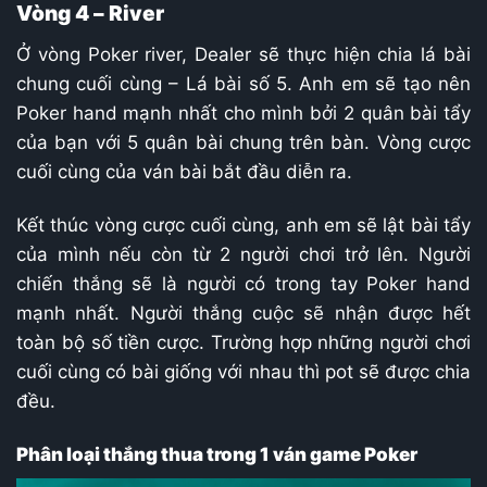
Vòng 4 – River
Ở vòng Poker river, Dealer sẽ thực hiện chia lá bài
chung cuối cùng – Lá bài số 5. Anh em sẽ tạo nên
Poker hand mạnh nhất cho mình bởi 2 quân bài tẩy
của bạn với 5 quân bài chung trên bàn. Vòng cược
cuối cùng của ván bài bắt đầu diễn ra.
Kết thúc vòng cược cuối cùng, anh em sẽ lật bài tẩy
của mình nếu còn từ 2 người chơi trở lên. Người
chiến thắng sẽ là người có trong tay Poker hand
mạnh nhất. Người thắng cuộc sẽ nhận được hết
toàn bộ số tiền cược. Trường hợp những người chơi
cuối cùng có bài giống với nhau thì pot sẽ được chia
đều.
Phân loại thắng thua trong 1 ván game Poker