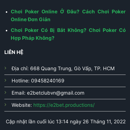
Chơi Poker Online Ở Đâu? Cách Chơi Poker
Online Đơn Giản
Chơi Poker Có Bị Bắt Không? Chơi Poker Có
Hợp Pháp Không?
LIÊN HỆ
Địa chỉ: 668 Quang Trung, Gò Vấp, TP. HCM
Hotline: 09458240169
Email:
e2betclubvn@gmail.com
Website:
https://e2bet.productions/
Cập nhật lần cuối lúc 13:14 ngày 26 Tháng 11, 2022