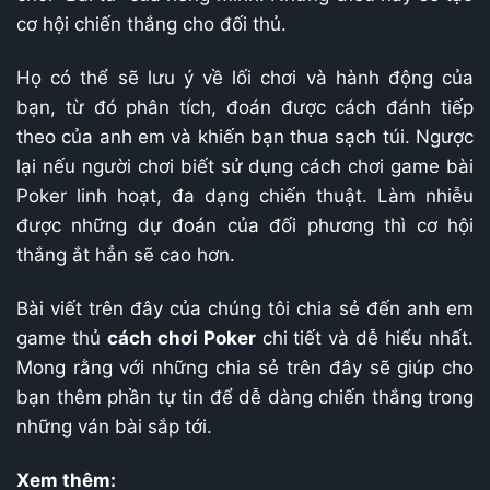
cơ hội chiến thắng cho đối thủ.
Họ có thể sẽ lưu ý về lối chơi và hành động của
bạn, từ đó phân tích, đoán được cách đánh tiếp
theo của anh em và khiến bạn thua sạch túi. Ngược
lại nếu người chơi biết sử dụng cách chơi game bài
Poker linh hoạt, đa dạng chiến thuật. Làm nhiễu
được những dự đoán của đối phương thì cơ hội
thắng ắt hẳn sẽ cao hơn.
Bài viết trên đây của chúng tôi chia sẻ đến anh em
game thủ
cách chơi Poker
chi tiết và dễ hiểu nhất.
Mong rằng với những chia sẻ trên đây sẽ giúp cho
bạn thêm phần tự tin để dễ dàng chiến thắng trong
những ván bài sắp tới.
Xem thêm: