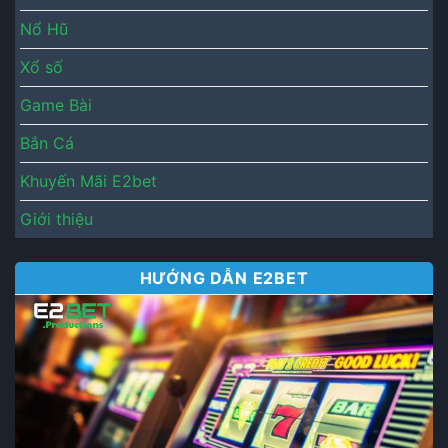
Nổ Hũ
Xổ số
Game Bài
Bắn Cá
Khuyến Mãi E2bet
Giới thiệu
HƯỚNG DẪN E2BET