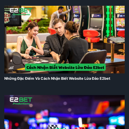
Những Đặc Điểm Và Cách Nhận Biết Website Lừa Đảo E2bet