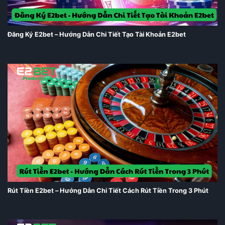
Đăng Ký E2bet – Hướng Dẫn Chi Tiết Tạo Tài Khoản E2bet
Rút Tiền E2bet – Hướng Dẫn Chi Tiết Cách Rút Tiền Trong 3 Phút