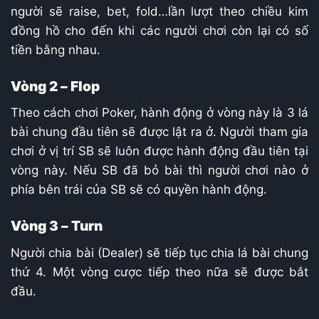
người sẽ raise, bet, fold…lần lượt theo chiều kim
đồng hồ cho đến khi các người chơi còn lại có số
tiền bằng nhau.
Vòng 2 – Flop
Theo cách chơi Poker, hành động ở vòng này là 3 lá
bài chung đầu tiên sẽ được lật ra ở. Người tham gia
chơi ở vị trí SB sẽ luôn được hành động đầu tiên tại
vòng này. Nếu SB đã bỏ bài thì người chơi nào ở
phía bên trái của SB sẽ có quyền hành động.
Vòng 3 – Turn
Người chia bài (Dealer) sẽ tiếp tục chia lá bài chung
thứ 4. Một vòng cược tiếp theo nữa sẽ được bắt
đầu.