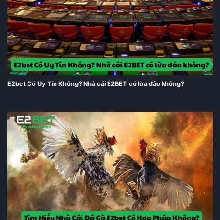
E2bet Có Uy Tín Không? Nhà cái E2BET có lừa đảo không?